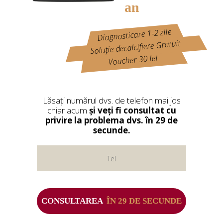
an
Diagnosticare 1-2 zile
Soluție decalcifiere Gratuit
Voucher 30 lei
Lăsați numărul dvs. de telefon mai jos
chiar acum
și veți fi consultat cu
privire la problema dvs. în 29 de
secunde.
CONSULTAREA
ÎN 29 DE SECUNDE