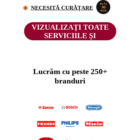
de la
NECESITĂ CURĂȚARE
90
8
RON
VIZUALIZAȚI TOATE
SERVICIILE ȘI
PREȚURILE
Lucrăm cu peste 250+
branduri