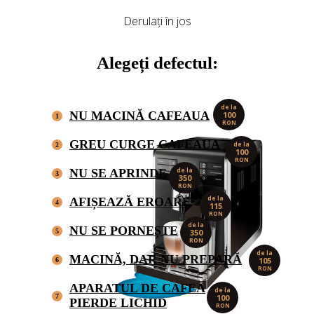
Derulați în jos
Alegeți defectul:
de la
NU MACINĂ CAFEAUA
100
1
RON
GREU CURGE CAFEAUA
de la
2
100
RON
NU SE APRINDE
de la
3
350
RON
de la
AFIȘEAZĂ EROARE
4
115
RON
de la
NU SE PORNEȘTE
5
350
RON
de la
MACINĂ, DAR NU PREPARĂ
105
6
RON
APARATUL DE CAFEA
de la
7
100
PIERDE LICHID
RON