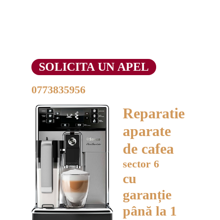
Reparații profesionale
ale aparatelor de
cafea în
București,
sector 6, bd. Iuliu
Maniu 65
SOLICITA UN APEL
Luni-Vineri 09:00 - 18:00
0773835956
Sâmbăta 09:00 - 14:00
Reparatie
aparate
de cafea
sector 6
cu
garanție
până la 1