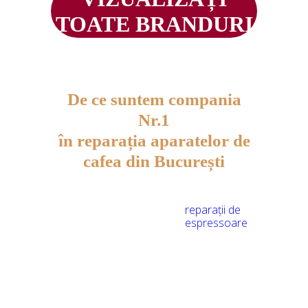
TOATE BRANDURI
De ce suntem compania
Nr.1
în reparația aparatelor de
cafea din București
Avem 8 ani de
reparații de
experiență în
espressoare
Lucrăm direct cu cei mai buni
furnizori, garantând calitate
superioară și prețuri