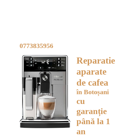
Reparații profesionale
ale aparatelor de
cafea în Botoșani, Str.
Primaverii nr 19, scara
D
Aveți întrebări? Sunați!
0773835956
Lucrăm L-V: 10:30-18:00
Reparatie
aparate
de cafea
în Botoșani
cu
garanție
până la 1
an