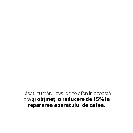
Folosim doar piese originale și
consumabile de calitate din
Germania.
Piesele de schimb sunt oferite
doar cu instalare.
Lăsați numărul dvs. de telefon în această
oră
și obțineți o reducere de 15% la
repararea aparatului de cafea.