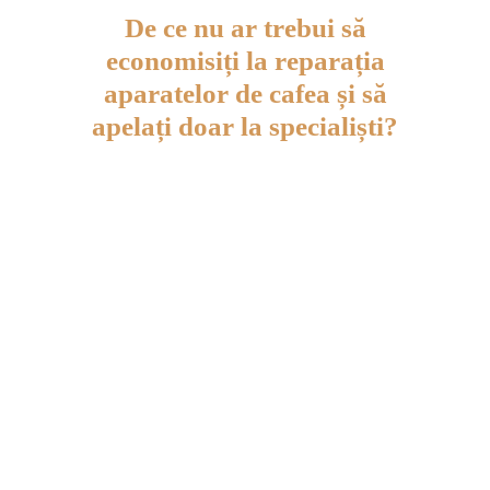
De ce nu ar trebui să
economisiți la reparația
aparatelor de cafea și să
apelați doar la specialiști?
O reparație minoră poate deveni
costisitoare.
Se folosesc doar piese
originale.
Un centru de service
specializat are un stoc de
consumabile și piese de
schimb.
O companie,
nu un
particular,
poate oferi