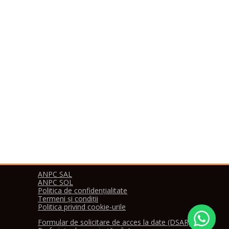
garanție
pentru lucrări
și piese.
Experiența tehnicianului
pentru fiecare brand
trebuie să fie de cel puțin
2 ani.
Reparația nu poate fi mai
ieftină decât costul pieselor.
Un tehnician fără experiență
poate crește costul reparației de
10-15 ori.
ANPC SAL
ANPC SOL
Politica de confidențialitate
Termeni și condiții
Politica privind cookie-urile
Formular de solicitare de acces la date (DSAR)