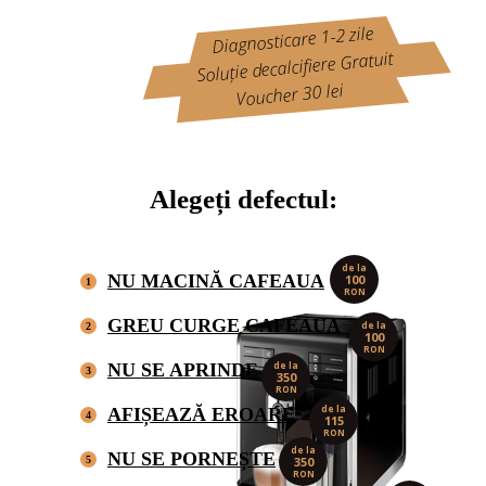
Diagnosticare 1-2 zile
Soluție decalcifiere Gratuit
Voucher 30 lei
Alegeți defectul:
de la
NU MACINĂ CAFEAUA
100
1
RON
GREU CURGE CAFEAUA
de la
2
100
RON
NU SE APRINDE
de la
3
350
RON
de la
AFIȘEAZĂ EROARE
4
115
RON
de la
NU SE PORNEȘTE
5
350
RON