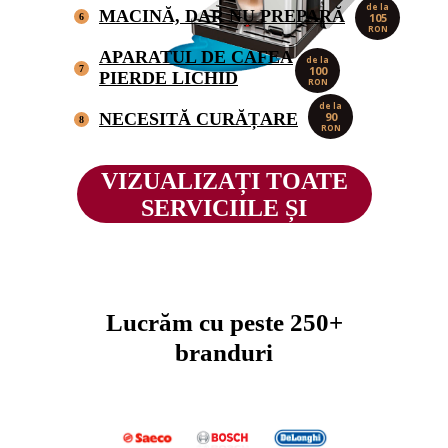
de la
MACINĂ, DAR NU PREPARĂ
105
6
RON
APARATUL DE CAFEA
de la
7
100
PIERDE LICHID
RON
de la
NECESITĂ CURĂȚARE
90
8
RON
VIZUALIZAȚI TOATE
SERVICIILE ȘI
PREȚURILE
Lucrăm cu peste 250+
branduri