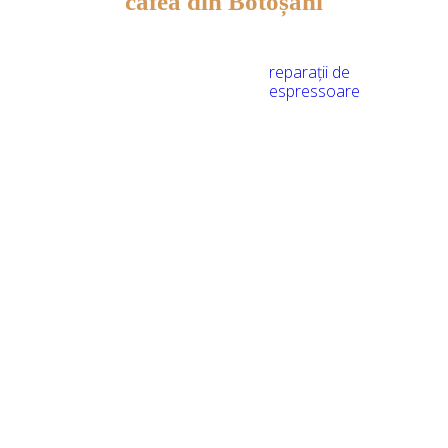
cafea din Botoșani
Avem 8 ani de
reparații de
experiență în
espressoare
Lucrăm direct cu cei mai buni
furnizori, garantând calitate
superioară și prețuri
competitive
Inginerii noștri sunt
profesioniști cu minimum 6 ani
de experiență
Oferim garanție de 1 an la
lucrări.