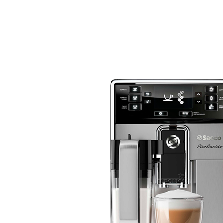
Reparații profesionale al
cafea în Târgu Mureș, St
Radulescu, B4, in Maure