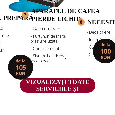
APARATUL DE CAFEA
7
U PREPARĂ
PIERDE LICHID
NECESI
8
te
- Garnituri uzate
- Decalcifiere
rinde
- Furtunuri de înaltă
- Îndepărtarea u
presiune uzate
t
de la
- Curățarea râșn
- Conexiuni rupte
100
ată
- Curățare com
- Sistemul de drenaj
RON
de la
este blocat
105
RON
VIZUALIZAȚI TOATE
SERVICIILE ȘI
PREȚURILE