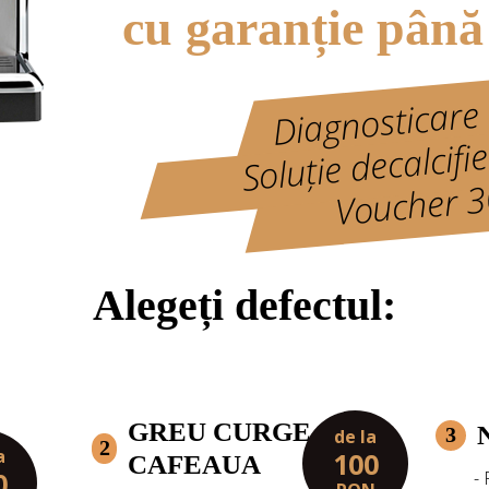
cu garanție până
Diagnosticare 
Soluție decalcifi
Voucher 30
Alegeți defectul:
GREU CURGE
3
de la
2
a
100
CAFEAUA
0
-