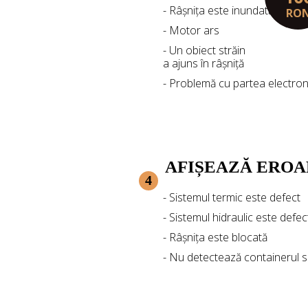
- Râșnița este inundată
RO
- Motor ars
- Un obiect străin
a ajuns în râșniță
- Problemă cu partea electron
AFIȘEAZĂ EROA
4
- Sistemul termic este defect
- Sistemul hidraulic este defec
- Râșnița este blocată
- Nu detectează containerul 