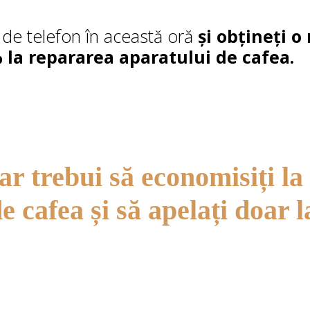
 de telefon în această oră
și obțineți o
 la repararea aparatului de cafea.
ar trebui să economisiți la
e cafea și să apelați doar la
e minoră poate deveni
e.