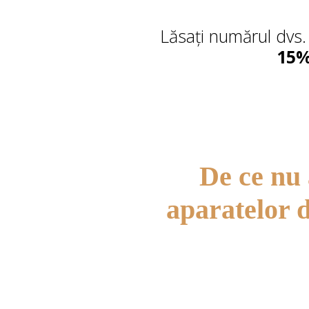
Lăsați numărul dvs.
15%
De ce nu 
aparatelor d
O reparați
costisitoar