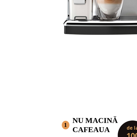
NU MACINĂ
1
de l
CAFEAUA
10