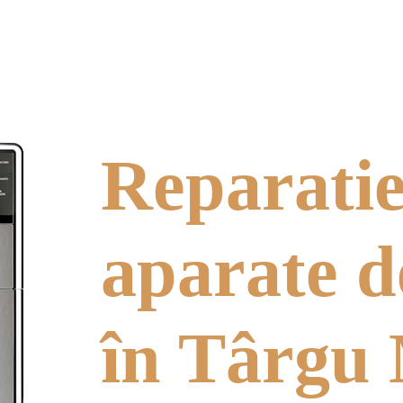
e aparatelor de
rada: Ion Heliade
r Residence
Reparati
aparate d
în Târgu