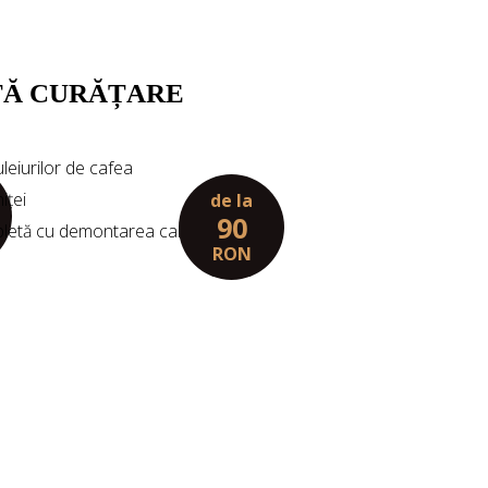
TĂ CURĂȚARE
leiurilor de cafea
iței
de la
90
pletă cu demontarea carcasei
RON