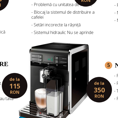
RON
- Problemă cu unitatea de infuzie
N
-
- Blocaj la sistemul de distribuire a
-
cafelei
-
- Setări incorecte la râșniță
ică
- Sistemul hidraulic Nu se aprinde
RE
5
- 
de la
de la
t
- 
115
350
- 
RON
RON
sau tava
- 