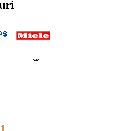
uri
.1