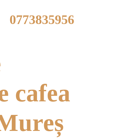
Aveți întrebări? Sunați!
0773835956
Lucrăm L-V: 10:00 - 18:00
e
e cafea
 Mureș