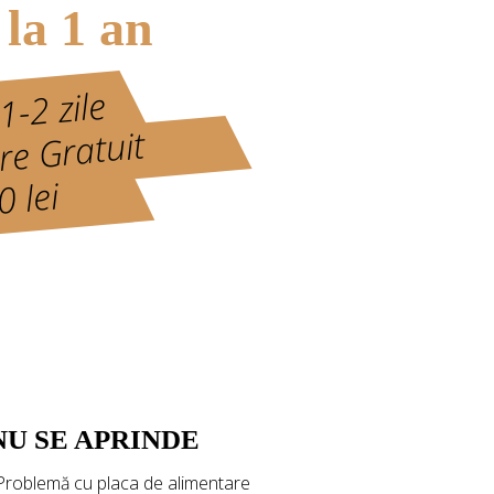
 la 1 an
1-2 zile
ere Gratuit
 lei
NU SE APRINDE
 Problemă cu placa de alimentare