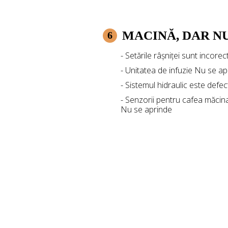
MACINĂ, DAR N
6
- Setările râșniței sunt incorec
- Unitatea de infuzie Nu se ap
- Sistemul hidraulic este defec
- Senzorii pentru cafea măcin
Nu se aprinde