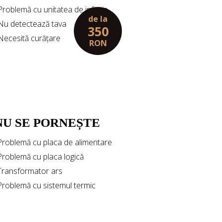
 Problemă cu unitatea de infuzie
de la
 Nu detectează tava
350
 Necesită curățare
RON
NU SE PORNEȘTE
Problemă cu placa de alimentare
Problemă cu placa logică
Transformator ars
Problemă cu sistemul termic