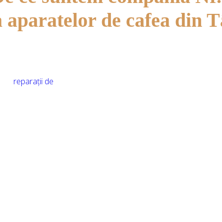
a aparatelor de cafea din
ă în
reparații de
Inginerii noștri sunt
profesioniști cu minimum 6
ani de experiență
buni furnizori,
ioară și prețuri
Oferim garanție de 1 an la
lucrări.