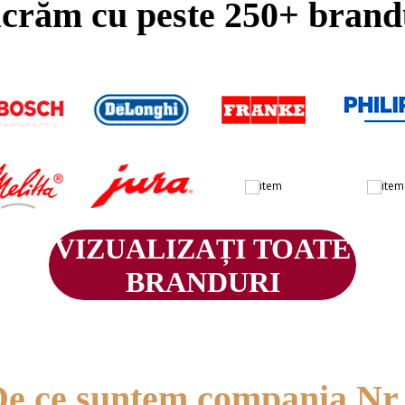
crăm cu peste 250+ brand
VIZUALIZAȚI TOATE
BRANDURI
e ce suntem compania Nr