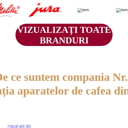
VIZUALIZAȚI TOATE
BRANDURI
e ce suntem compania Nr
ația aparatelor de cafea di
ă în
reparații de
Inginerii noștri sunt