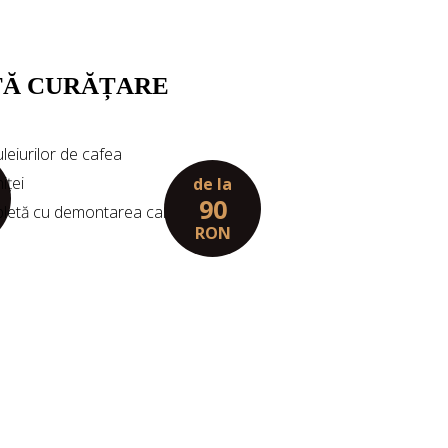
TĂ CURĂȚARE
leiurilor de cafea
iței
de la
90
pletă cu demontarea carcasei
RON