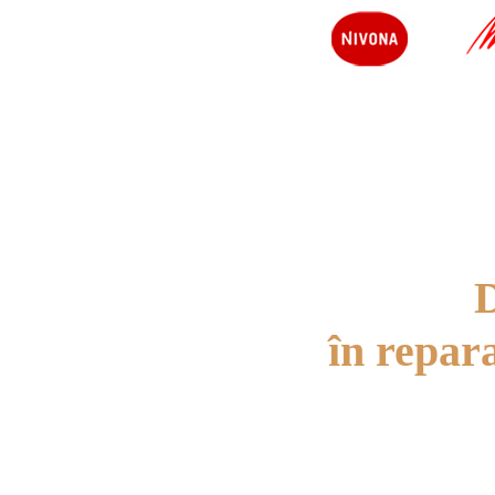
D
în repar
Avem 8 ani de experienț