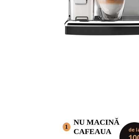
NU MACINĂ
1
de l
CAFEAUA
10