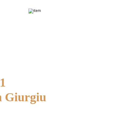
.1
n Giurgiu
Folosim doar piese originale și