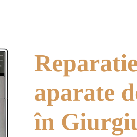
e aparatelor de
Reparati
aparate d
în Giurgi