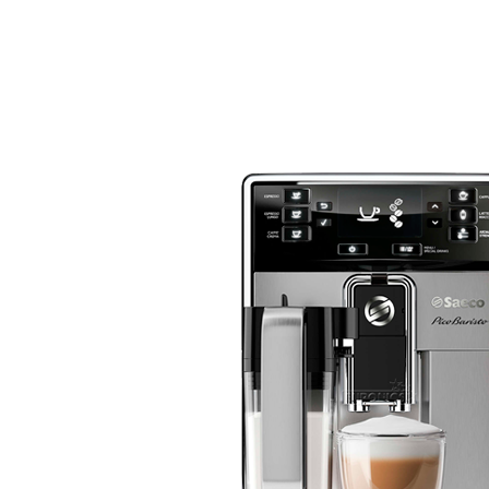
Reparații profesionale al
cafea în Giurgiu