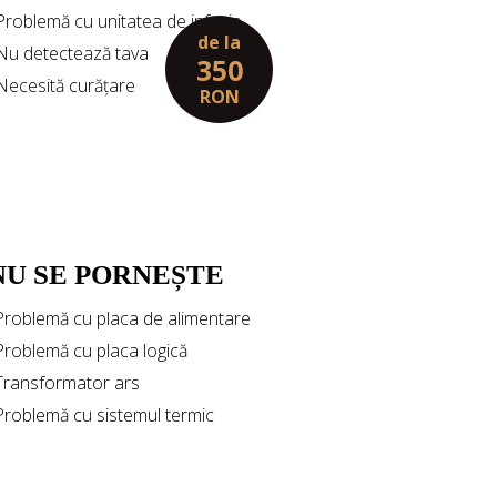
 Problemă cu unitatea de infuzie
de la
 Nu detectează tava
350
 Necesită curățare
RON
NU SE PORNEȘTE
Problemă cu placa de alimentare
Problemă cu placa logică
Transformator ars
Problemă cu sistemul termic