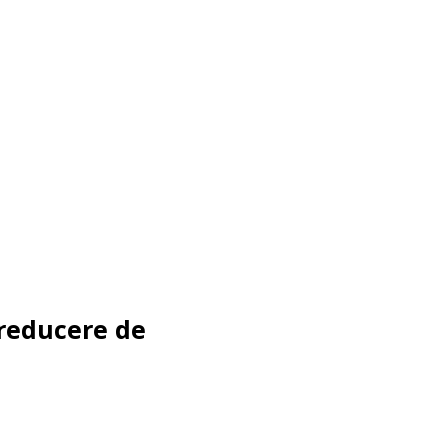
consumabile de calitate din
Germania.
Piesele de schimb sunt oferite
doar cu instalare.
 reducere de