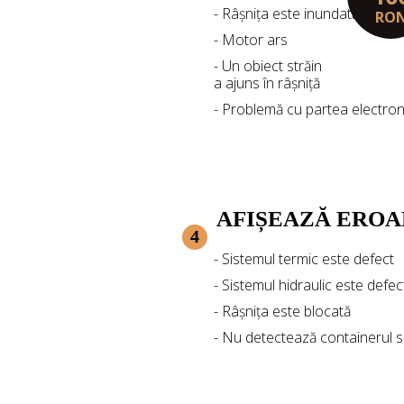
- Râșnița este inundată
RO
- Motor ars
- Un obiect străin
a ajuns în râșniță
- Problemă cu partea electron
AFIȘEAZĂ EROA
4
- Sistemul termic este defect
- Sistemul hidraulic este defec
- Râșnița este blocată
- Nu detectează containerul 