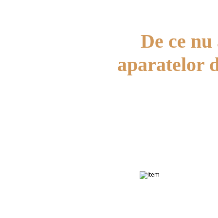
De ce nu 
aparatelor d
O reparați
costisitoar