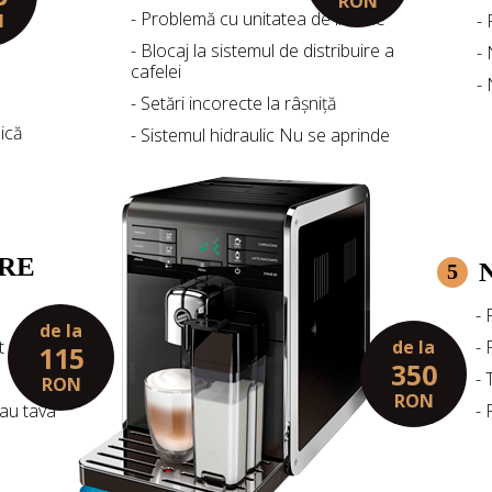
RON
- Problemă cu unitatea de infuzie
N
-
- Blocaj la sistemul de distribuire a
-
cafelei
-
- Setări incorecte la râșniță
ică
- Sistemul hidraulic Nu se aprinde
RE
5
- 
de la
de la
t
- 
115
350
- 
RON
RON
sau tava
- 