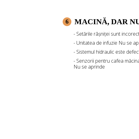
MACINĂ, DAR N
6
- Setările râșniței sunt incorec
- Unitatea de infuzie Nu se ap
- Sistemul hidraulic este defec
- Senzorii pentru cafea măcin
Nu se aprinde