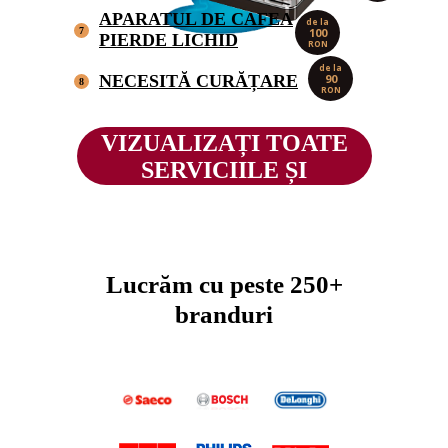
APARATUL DE CAFEA
de la
7
100
PIERDE LICHID
RON
de la
NECESITĂ CURĂȚARE
90
8
RON
VIZUALIZAȚI TOATE
SERVICIILE ȘI
PREȚURILE
Lucrăm cu peste 250+
branduri