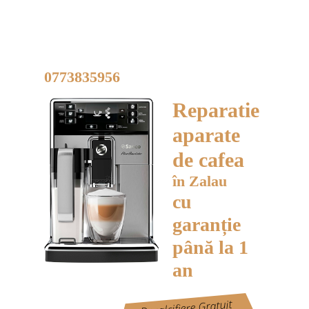
Reparații profesionale
ale aparatelor de
cafea în Zalau
Aveți întrebări? Sunați!
0773835956
Lucrăm de la 9:00 la 18:00
Reparatie
aparate
de cafea
în Zalau
cu
garanție
până la 1
an
Decalcifiere Gratuit