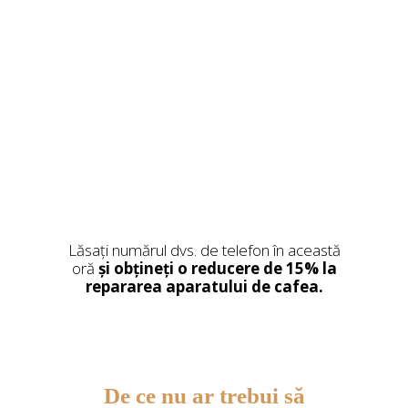
Folosim doar piese originale și
consumabile de calitate din
Germania.
Piesele de schimb sunt oferite
doar cu instalare.
Lăsați numărul dvs. de telefon în această
oră
și obțineți o reducere de 15% la
repararea aparatului de cafea.
De ce nu ar trebui să