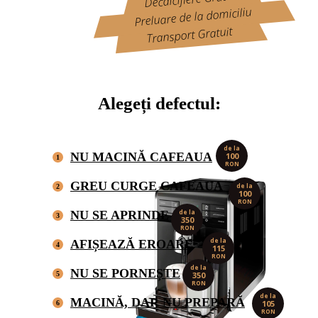
Preluare de la domiciliu
Transport Gratuit
Alegeți defectul:
de la
NU MACINĂ CAFEAUA
100
1
RON
GREU CURGE CAFEAUA
de la
2
100
RON
NU SE APRINDE
de la
3
350
RON
de la
AFIȘEAZĂ EROARE
4
115
RON
de la
NU SE PORNEȘTE
5
350
RON
de la
MACINĂ, DAR NU PREPARĂ
105
6
RON