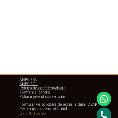
și piese.
Experiența tehnicianului
pentru fiecare brand
trebuie să fie de cel puțin
2 ani.
Reparația nu poate fi mai
ieftină decât costul pieselor.
Un tehnician fără experiență
poate crește costul reparației de
10-15 ori.
ANPC SAL
ANPC SOL
Politica de confidențialitate
Termeni și condiții
Politica privind cookie-urile
Formular de solicitare de acces la date (DSAR)
Preferințe de consimțământ
0773835956