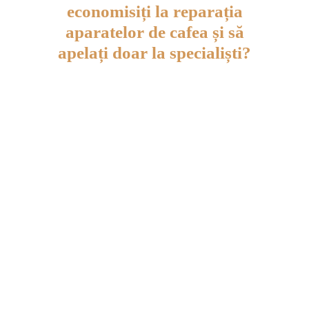
economisiți la reparația
aparatelor de cafea și să
apelați doar la specialiști?
O reparație minoră poate deveni
costisitoare.
Se folosesc doar piese
originale.
Un centru de service
specializat are un stoc de
consumabile și piese de
schimb.
O companie,
nu un
particular,
poate oferi
garanție
pentru lucrări